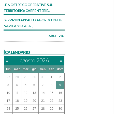
LE NOSTRE COOPERATIVE SUL
TERRITORIO: CARPENTERIE...
SERVIZI IN APPALTO A BORDO DELLE
NAVI PASSEGGERI,...
ARCHIVIO
ilCALENDARIO
«
agosto 2026
»
lun
mar
mer
gio
ven
sab
dom
27
28
29
30
31
1
2
3
4
5
6
7
8
9
10
11
12
13
14
15
16
17
18
19
20
21
22
23
24
25
26
27
28
29
30