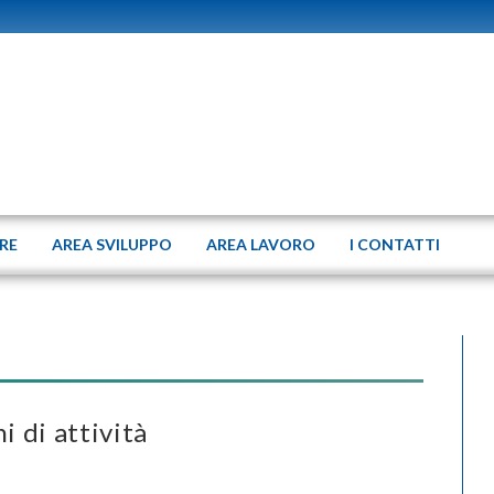
ERE
AREA SVILUPPO
AREA LAVORO
I CONTATTI
 di attività