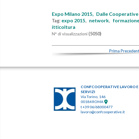
Expo Milano 2015,
Dalle Cooperative
expo 2015
network
formazion
Tag:
,
,
itticoltura
(5050)
N° di visualizzazioni
Prima
Preceden
CONFCOOPERATIVE LAVORO E
SERVIZI
Via Torino, 146
00184 ROMA
t +39 06/68000477
lavoro@confcooperative.it