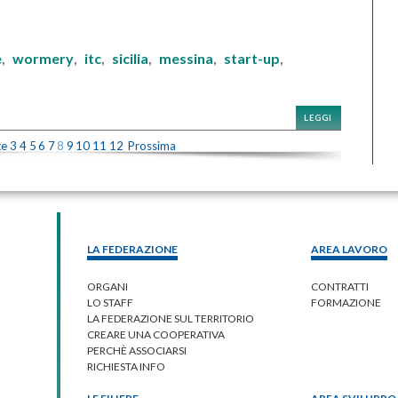
e
wormery
itc
sicilia
messina
start-up
,
,
,
,
,
,
LEGGI
te
3
4
5
6
7
8
9
10
11
12
Prossima
LA FEDERAZIONE
AREA LAVORO
ORGANI
CONTRATTI
LO STAFF
FORMAZIONE
LA FEDERAZIONE SUL TERRITORIO
CREARE UNA COOPERATIVA
PERCHÈ ASSOCIARSI
RICHIESTA INFO