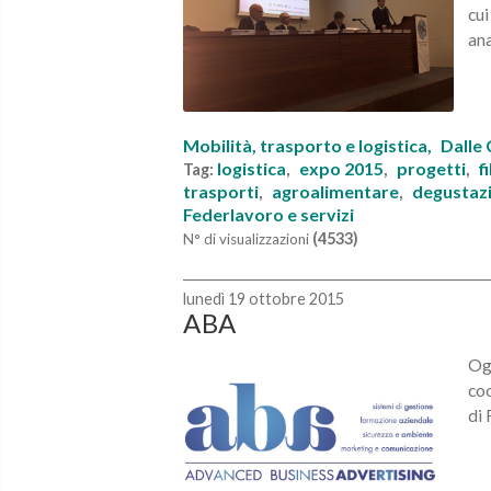
cui
ana
Mobilità, trasporto e logistica,
Dalle
logistica
expo 2015
progetti
f
Tag:
,
,
,
trasporti
agroalimentare
degustaz
,
,
Federlavoro e servizi
(4533)
N° di visualizzazioni
lunedì 19 ottobre 2015
ABA
Ogg
coo
di 