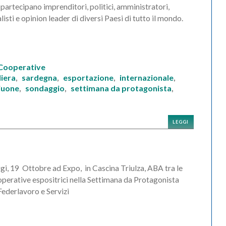
 partecipano imprenditori, politici, amministratori,
listi e opinion leader di diversi Paesi di tutto il mondo.
 Cooperative
iliera
sardegna
esportazione
internazionale
,
,
,
,
iuone
sondaggio
settimana da protagonista
,
,
,
LEGGI
i, 19 Ottobre ad Expo, in Cascina Triulza, ABA tra le
perative espositrici nella Settimana da Protagonista
Federlavoro e Servizi