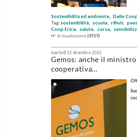
Sostenibilità ed ambiente,
Dalle Coo
sostenibilità
scuola
rifiuti
pae
Tag:
,
,
,
Coop Erica
salute
corsa
sensibiliz
,
,
,
(4919)
N° di visualizzazioni
martedì 15 dicembre 2015
Gemos: anche il ministro 
cooperativa...
Olt
Suc
coo