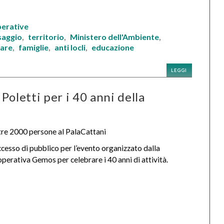
perative
saggio
territorio
Ministero dell'Ambiente
,
,
,
zare
famiglie
anti locli
educazione
,
,
,
LEGGI
Poletti per i 40 anni della
re 2000 persone al PalaCattani
cesso di pubblico per l’evento organizzato dalla
perativa Gemos per celebrare i 40 anni di attività.