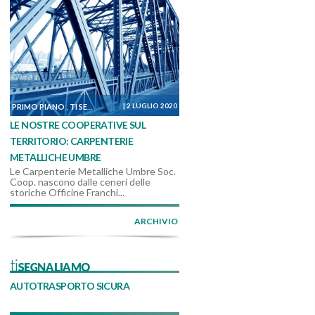
|
2 LUGLIO 2020
PRIMO PIANO
TI SEGNALIAMO
DALLE COOPERATIVE
,
,
LE NOSTRE COOPERATIVE SUL
TERRITORIO: CARPENTERIE
METALLICHE UMBRE
Le Carpenterie Metalliche Umbre Soc.
Coop. nascono dalle ceneri delle
storiche Officine Franchi...
ARCHIVIO
tiSEGNALIAMO
AUTOTRASPORTO SICURA