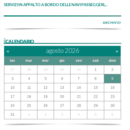
SERVIZI IN APPALTO A BORDO DELLE NAVI PASSEGGERI,...
ARCHIVIO
ilCALENDARIO
«
agosto 2026
»
lun
mar
mer
gio
ven
sab
dom
27
28
29
30
31
1
2
3
4
5
6
7
8
9
10
11
12
13
14
15
16
17
18
19
20
21
22
23
24
25
26
27
28
29
30
31
1
2
3
4
5
6