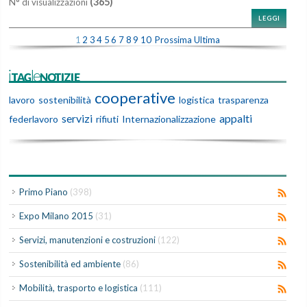
(365)
N° di visualizzazioni
LEGGI
1
2
3
4
5
6
7
8
9
10
Prossima
Ultima
iTAGleNOTIZIE
cooperative
lavoro
sostenibilità
logistica
trasparenza
servizi
appalti
federlavoro
rifiuti
Internazionalizzazione
Primo Piano
(398)
Expo Milano 2015
(31)
Servizi, manutenzioni e costruzioni
(122)
Sostenibilità ed ambiente
(86)
Mobilità, trasporto e logistica
(111)