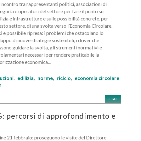
incontro tra rappresentanti politici, associazioni di
egoria e operatori del settore per fare il punto su
lizia e infrastrutture e sulle possibilità concrete, per
sto settore, di una svolta verso l’Economia Circolare.
si e possibile ripresa: i problemi che ostacolano lo
luppo di nuove strategie sostenibili, i driver che
sono guidare la svolta, gli strumenti normativi e
olamentari necessari per rendere praticabile la
orizzazione economica...
uzioni
edilizia
norme
riciclo
economia circolare
,
,
,
,
e
LEGGI
G: percorsi di approfondimento e
ne 21 febbraio: proseguono le visite del Direttore