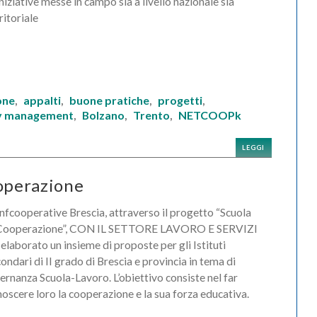
iniziative messe in campo sia a livello nazionale sia
ritoriale
one
appalti
buone pratiche
progetti
,
,
,
,
ty management
Bolzano
Trento
NETCOOPk
,
,
,
LEGGI
operazione
fcooperative Brescia, attraverso il progetto “Scuola
Cooperazione”, CON IL SETTORE LAVORO E SERVIZI
elaborato un insieme di proposte per gli Istituti
ondari di II grado di Brescia e provincia in tema di
ernanza Scuola-Lavoro. L’obiettivo consiste nel far
oscere loro la cooperazione e la sua forza educativa.