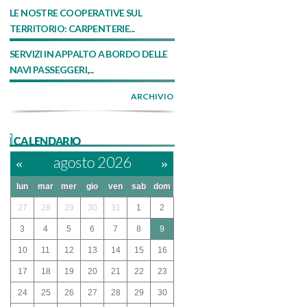
LE NOSTRE COOPERATIVE SUL
TERRITORIO: CARPENTERIE...
SERVIZI IN APPALTO A BORDO DELLE
NAVI PASSEGGERI,...
ARCHIVIO
ilCALENDARIO
«
agosto 2026
»
lun
mar
mer
gio
ven
sab
dom
27
28
29
30
31
1
2
3
4
5
6
7
8
9
10
11
12
13
14
15
16
17
18
19
20
21
22
23
24
25
26
27
28
29
30