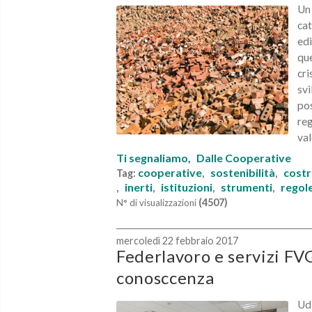
Un 
cat
edi
que
cri
svi
pos
reg
val
Ti segnaliamo,
Dalle Cooperative
cooperative
sostenibilità
costr
Tag:
,
,
inerti
istituzioni
strumenti
regol
,
,
,
,
(4507)
N° di visualizzazioni
mercoledì 22 febbraio 2017
Federlavoro e servizi FV
conosccenza
Udi