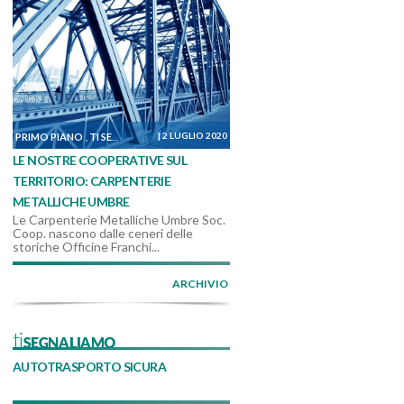
|
2 LUGLIO 2020
PRIMO PIANO
TI SEGNALIAMO
DALLE COOPERATIVE
,
,
LE NOSTRE COOPERATIVE SUL
TERRITORIO: CARPENTERIE
METALLICHE UMBRE
Le Carpenterie Metalliche Umbre Soc.
Coop. nascono dalle ceneri delle
storiche Officine Franchi...
ARCHIVIO
tiSEGNALIAMO
AUTOTRASPORTO SICURA