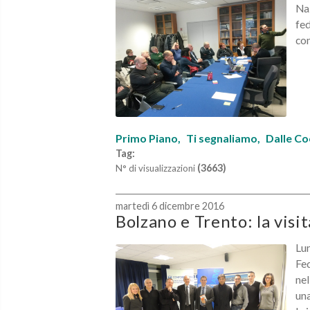
Naz
fed
con
Primo Piano,
Ti segnaliamo,
Dalle C
Tag:
(3663)
N° di visualizzazioni
martedì 6 dicembre 2016
Bolzano e Trento: la visi
Lun
Fed
nel
una