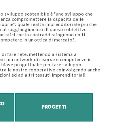
lo sviluppo sostenibile è "uno sviluppo che
 senza compromettere la capacità delle
roprie": quale realtà imprenditoriale più che
a al raggiungimento di questo obiettivo
daristici che la contraddistinguono uniti
competere in un’ottica di mercato?.
à di fare rete, mettendo a sistema a
nti un network di risorse e competenze in
chiave progettuale: per fare sviluppo
 tra le nostre cooperative coinvolgendo anche
ioni ed ad altri tessuti imprenditoriali.
CO
PROGETTI