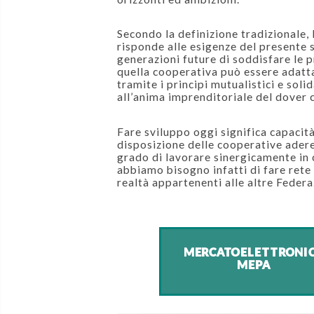
Secondo la definizione tradizionale, 
risponde alle esigenze del presente
generazioni future di soddisfare le p
quella cooperativa può essere adatt
tramite i principi mutualistici e soli
all’anima imprenditoriale del dover 
Fare sviluppo oggi significa capacit
disposizione delle cooperative adere
grado di lavorare sinergicamente in 
abbiamo bisogno infatti di fare rete
realtà appartenenti alle altre Federaz
Start
MERCATOELETTRONI
MEPA