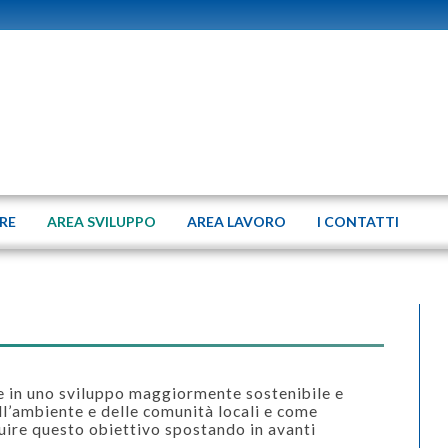
ERE
AREA SVILUPPO
AREA LAVORO
I CONTATTI
re in uno sviluppo maggiormente sostenibile e
l’ambiente e delle comunità locali e come
uire questo obiettivo spostando in avanti