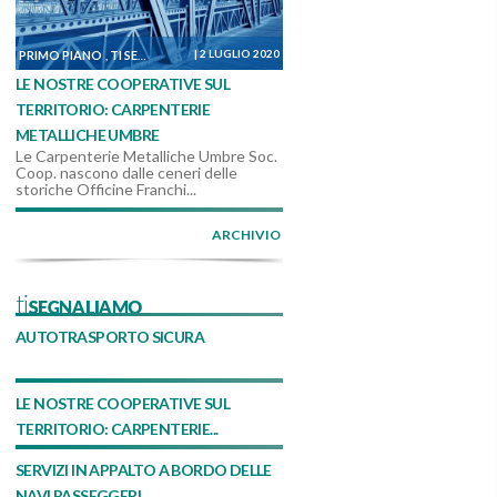
|
2 LUGLIO 2020
PRIMO PIANO
TI SEGNALIAMO
DALLE COOPERATIVE
,
,
LE NOSTRE COOPERATIVE SUL
TERRITORIO: CARPENTERIE
METALLICHE UMBRE
Le Carpenterie Metalliche Umbre Soc.
Coop. nascono dalle ceneri delle
storiche Officine Franchi...
ARCHIVIO
tiSEGNALIAMO
AUTOTRASPORTO SICURA
LE NOSTRE COOPERATIVE SUL
TERRITORIO: CARPENTERIE...
SERVIZI IN APPALTO A BORDO DELLE
NAVI PASSEGGERI,...