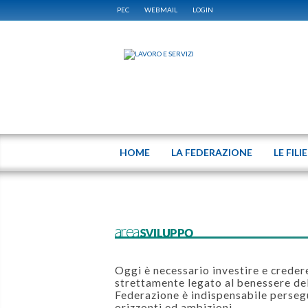
PEC
WEBMAIL
LOGIN
HOME
LA FEDERAZIONE
LE FILI
areaSVILUPPO
Oggi è necessario investire e crede
strettamente legato al benessere del
Federazione è indispensabile perseg
orizzonti ed ambizioni.