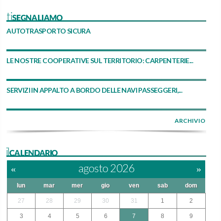
tiSEGNALIAMO
AUTOTRASPORTO SICURA
LE NOSTRE COOPERATIVE SUL TERRITORIO: CARPENTERIE...
SERVIZI IN APPALTO A BORDO DELLE NAVI PASSEGGERI,...
ARCHIVIO
ilCALENDARIO
«
agosto 2026
»
lun
mar
mer
gio
ven
sab
dom
27
28
29
30
31
1
2
3
4
5
6
7
8
9