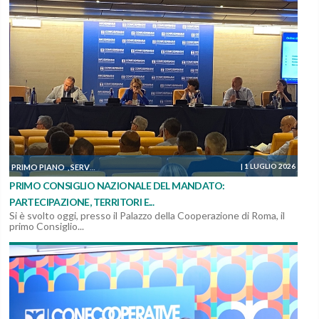
|
1 LUGLIO 2026
PRIMO PIANO
SERVIZI, MANUTENZIONI E COSTRUZIONI
SOSTENIBILITÀ ED AM
,
,
PRIMO CONSIGLIO NAZIONALE DEL MANDATO:
PARTECIPAZIONE, TERRITORI E...
Si è svolto oggi, presso il Palazzo della Cooperazione di Roma, il
primo Consiglio...