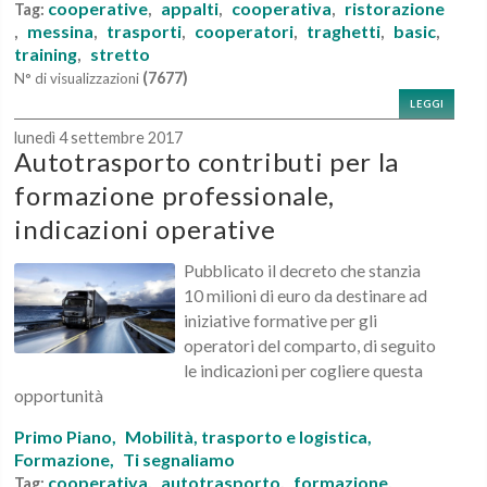
cooperative
appalti
cooperativa
ristorazione
Tag:
,
,
,
messina
trasporti
cooperatori
traghetti
basic
,
,
,
,
,
,
training
stretto
,
(7677)
N° di visualizzazioni
LEGGI
lunedì 4 settembre 2017
Autotrasporto contributi per la
formazione professionale,
indicazioni operative
Pubblicato il decreto che stanzia
10 milioni di euro da destinare ad
iniziative formative per gli
operatori del comparto, di seguito
le indicazioni per cogliere questa
opportunità
Primo Piano,
Mobilità, trasporto e logistica,
Formazione,
Ti segnaliamo
cooperativa
autotrasporto
formazione
Tag:
,
,
,