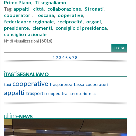
Primo Piano,
Ti segnaliamo
appalti
città
collaborazione
Stronati
Tag:
,
,
,
,
cooperatori
Toscana
ooperative
,
,
,
federlavoro regionale
reciprocità
organi
,
,
,
presidente
clementi
consiglio di presidenza
,
,
,
consiglio nazionale
(6016)
N° di visualizzazioni
LEGGI
1
2
3
4
5
6
7
8
iTAGtiSEGNALIAMO
cooperative
taxi
trasparenza
tassa
cooperatori
appalti
trasporti
cooperativa
territorio
ncc
ultimeNEWS