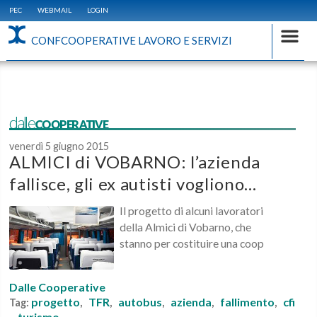
PEC
WEBMAIL
LOGIN
CONFCOOPERATIVE LAVORO E SERVIZI
dalleCOOPERATIVE
venerdì 5 giugno 2015
ALMICI di VOBARNO: l’azienda
fallisce, gli ex autisti vogliono...
Il progetto di alcuni lavoratori
della Almici di Vobarno, che
stanno per costituire una coop
Dalle Cooperative
progetto
TFR
autobus
azienda
fallimento
cfi
Tag:
,
,
,
,
,
turismo