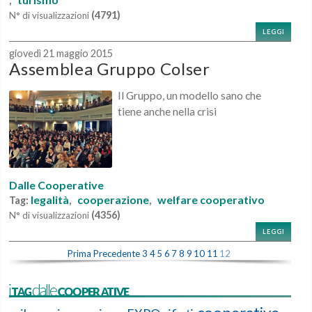
,
(4791)
N° di visualizzazioni
LEGGI
giovedì 21 maggio 2015
Assemblea Gruppo Colser
Il Gruppo, un modello sano che
tiene anche nella crisi
Dalle Cooperative
legalità
cooperazione
welfare cooperativo
Tag:
,
,
(4356)
N° di visualizzazioni
LEGGI
Prima
Precedente
3
4
5
6
7
8
9
10
11
12
iTAGdalleCOOPERATIVE