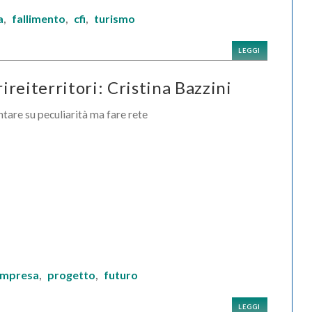
a
fallimento
cfi
turismo
,
,
,
LEGGI
reiterritori: Cristina Bazzini
tare su peculiarità ma fare rete
impresa
progetto
futuro
,
,
LEGGI