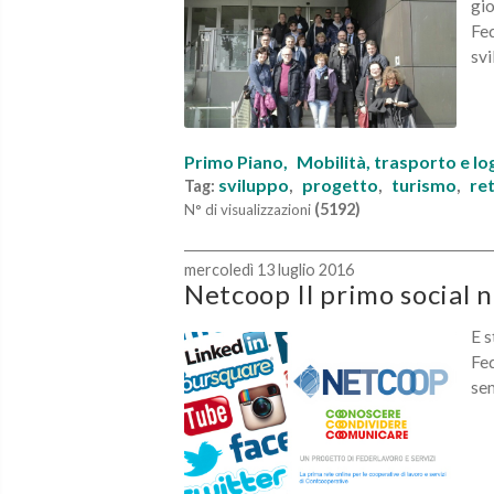
gio
Fed
svi
Primo Piano,
Mobilità, trasporto e log
sviluppo
progetto
turismo
ret
Tag:
,
,
,
(5192)
N° di visualizzazioni
mercoledì 13 luglio 2016
Netcoop Il primo social 
E s
Fed
sem