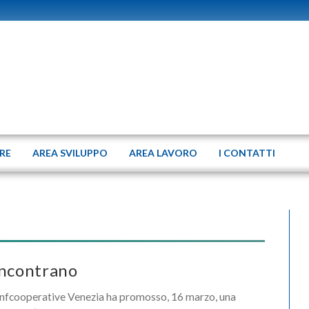
ERE
AREA SVILUPPO
AREA LAVORO
I CONTATTI
incontrano
nfcooperative Venezia ha promosso, 16 marzo, una