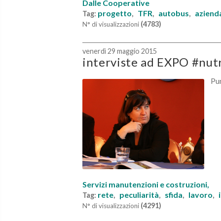
Dalle Cooperative
progetto
TFR
autobus
aziend
Tag:
,
,
,
(4783)
N° di visualizzazioni
venerdì 29 maggio 2015
interviste ad EXPO #nutri
Pun
Servizi manutenzioni e costruzioni,
rete
peculiarità
sfida
lavoro
Tag:
,
,
,
,
(4291)
N° di visualizzazioni