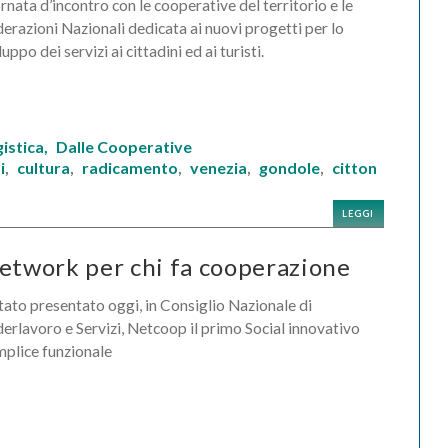
rnata d’incontro con le cooperative del territorio e le
erazioni Nazionali dedicata ai nuovi progetti per lo
luppo dei servizi ai cittadini ed ai turisti.
istica,
Dalle Cooperative
i
cultura
radicamento
venezia
gondole
citton
,
,
,
,
,
LEGGI
network per chi fa cooperazione
tato presentato oggi, in Consiglio Nazionale di
erlavoro e Servizi, Netcoop il primo Social innovativo
plice funzionale