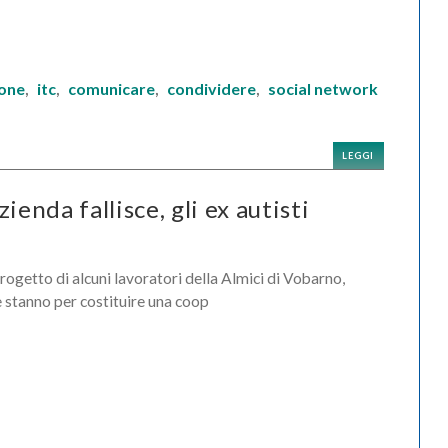
ione
itc
comunicare
condividere
social network
,
,
,
,
LEGGI
nda fallisce, gli ex autisti
progetto di alcuni lavoratori della Almici di Vobarno,
 stanno per costituire una coop