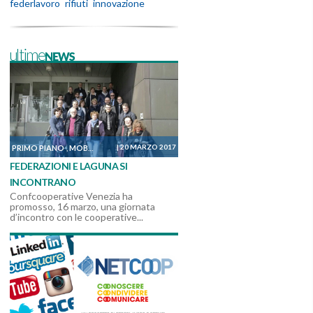
federlavoro
rifiuti
innovazione
ultimeNEWS
|
20 MARZO 2017
PRIMO PIANO
MOBILITÀ, TRASPORTO E LOGISTICA
DALLE COOPERATIVE
,
,
FEDERAZIONI E LAGUNA SI
INCONTRANO
Confcooperative Venezia ha
promosso, 16 marzo, una giornata
d’incontro con le cooperative...