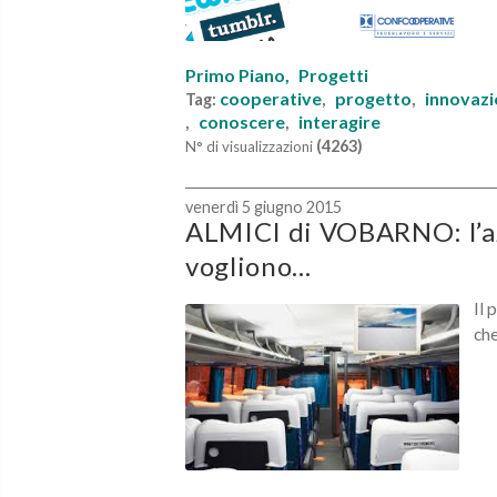
Primo Piano,
Progetti
cooperative
progetto
innovaz
Tag:
,
,
conoscere
interagire
,
,
(4263)
N° di visualizzazioni
venerdì 5 giugno 2015
ALMICI di VOBARNO: l’azie
vogliono...
Il 
che