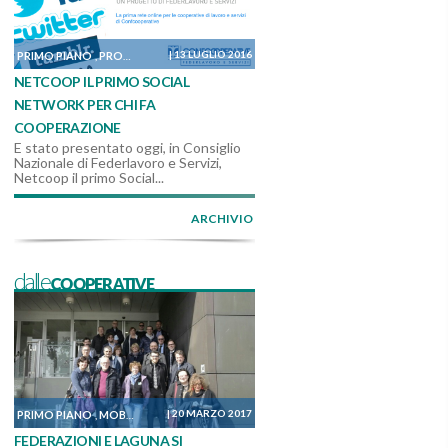
|
13 LUGLIO 2016
PRIMO PIANO
PROGETTI
,
NETCOOP IL PRIMO SOCIAL
NETWORK PER CHI FA
COOPERAZIONE
E stato presentato oggi, in Consiglio
Nazionale di Federlavoro e Servizi,
Netcoop il primo Social...
ARCHIVIO
dalleCOOPERATIVE
|
20 MARZO 2017
PRIMO PIANO
MOBILITÀ, TRASPORTO E LOGISTICA
DALLE COOPERATIVE
,
,
FEDERAZIONI E LAGUNA SI