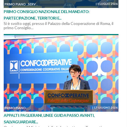
|
1 LUGLIO 2026
PRIMO PIANO
SERVIZI, MANUTENZIONI E COSTRUZIONI
SOSTENIBILITÀ ED AM
,
,
PRIMO CONSIGLIO NAZIONALE DEL MANDATO:
PARTECIPAZIONE, TERRITORI E...
Si è svolto oggi, presso il Palazzo della Cooperazione di Roma, il
primo Consiglio...
|
17 GIUGNO 2026
PRIMO PIANO
APPALTI: PAGLIERANI, LINEE GUIDA PASSO AVANTI,
SALVAGUARDARE...