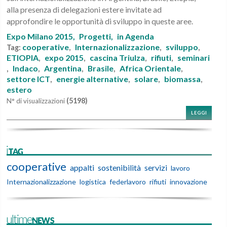
alla presenza di delegazioni estere invitate ad
approfondire le opportunità di sviluppo in queste aree.
Expo Milano 2015,
Progetti,
in Agenda
cooperative
Internazionalizzazione
sviluppo
Tag:
,
,
,
ETIOPIA
expo 2015
cascina Triulza
rifiuti
seminari
,
,
,
,
Indaco
Argentina
Brasile
Africa Orientale
,
,
,
,
,
settore ICT
energie alternative
solare
biomassa
,
,
,
,
estero
(5198)
N° di visualizzazioni
LEGGI
iTAG
cooperative
appalti
sostenibilità
servizi
lavoro
Internazionalizzazione
logistica
federlavoro
rifiuti
innovazione
ultimeNEWS