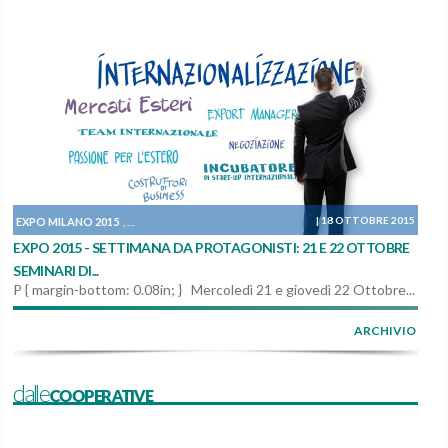
|
18 OTTOBRE 2015
EXPO MILANO 2015
PROGETTI
IN AGENDA
,
,
EXPO 2015 - SETTIMANA DA PROTAGONISTI: 21 E 22 OTTOBRE
SEMINARI DI...
P { margin-bottom: 0.08in; } Mercoledì 21 e giovedì 22 Ottobre...
ARCHIVIO
dalleCOOPERATIVE