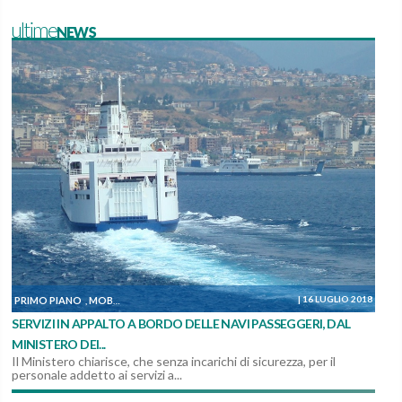
ultimeNEWS
|
16 LUGLIO 2018
PRIMO PIANO
MOBILITÀ, TRASPORTO E LOGISTICA
PERSONALE DIPENDENTE DA 
,
,
SERVIZI IN APPALTO A BORDO DELLE NAVI PASSEGGERI, DAL
MINISTERO DEI...
Il Ministero chiarisce, che senza incarichi di sicurezza, per il
personale addetto ai servizi a...