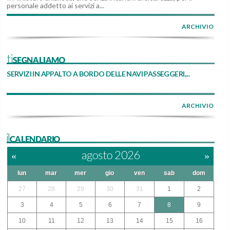
personale addetto ai servizi a...
ARCHIVIO
tiSEGNALIAMO
SERVIZI IN APPALTO A BORDO DELLE NAVI PASSEGGERI,...
ARCHIVIO
ilCALENDARIO
«
agosto 2026
»
lun
mar
mer
gio
ven
sab
dom
27
28
29
30
31
1
2
3
4
5
6
7
8
9
10
11
12
13
14
15
16