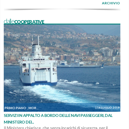
ARCHIVIO
dalleCOOPERATIVE
|
16 LUGLIO 2018
PRIMO PIANO
MOBILITÀ, TRASPORTO E LOGISTICA
PERSONALE DIPENDENTE DA 
,
,
SERVIZI IN APPALTO A BORDO DELLE NAVI PASSEGGERI, DAL
MINISTERO DEI...
Il Ministero chiarisce, che senza incarichi di sicurezza, per il