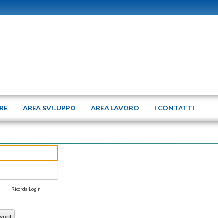
ERE
AREA SVILUPPO
AREA LAVORO
I CONTATTI
Ricorda Login
sword