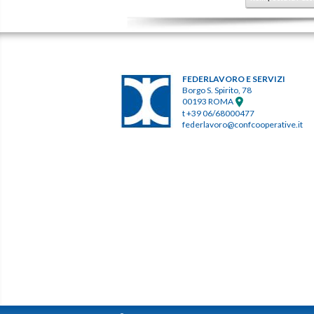
FEDERLAVORO E SERVIZI
Borgo S. Spirito, 78
00193 ROMA
t +39 06/68000477
federlavoro@confcooperative.it