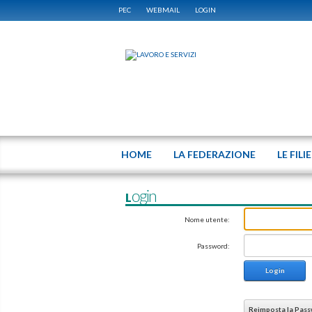
PEC
WEBMAIL
LOGIN
HOME
LA FEDERAZIONE
LE FILI
Login
Nome utente:
Password:
Login
Reimposta la Pas