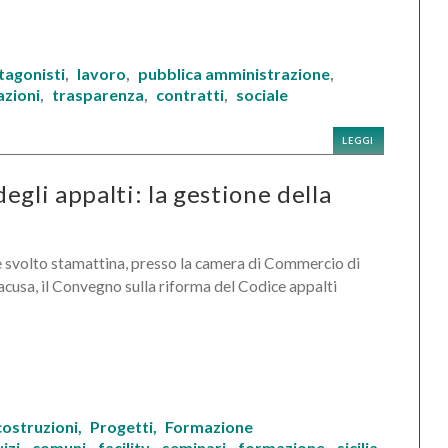
tagonisti
lavoro
pubblica amministrazione
,
,
,
azioni
trasparenza
contratti
sociale
,
,
,
LEGGI
egli appalti: la gestione della
è svolto stamattina, presso la camera di Commercio di
acusa, il Convegno sulla riforma del Codice appalti
costruzioni,
Progetti,
Formazione
izi
comuni
facility
seminari
formazione
sicilia