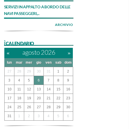
SERVIZI IN APPALTO A BORDO DELLE
NAVI PASSEGGERI,...
ARCHIVIO
ilCALENDARIO
«
agosto 2026
»
lun
mar
mer
gio
ven
sab
dom
27
28
29
30
31
1
2
3
4
5
6
7
8
9
10
11
12
13
14
15
16
17
18
19
20
21
22
23
24
25
26
27
28
29
30
31
1
2
3
4
5
6