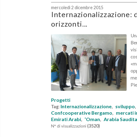
mercoledì 2 dicembre 2015
Internazionalizzazione: 
orizzonti...
Una
Ber
vis
cos
«ma
opp
mer
Pie
Progetti
Internazionalizzazione
sviluppo
Tag:
,
Confcooperative Bergamo
mercati i
,
Emirati Arabi
’Oman
Arabia Saudit
,
,
(3520)
N° di visualizzazioni