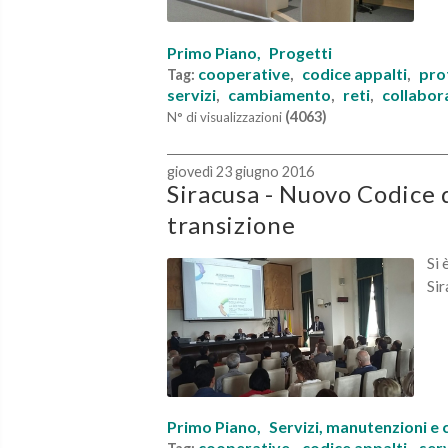
Primo Piano,
Progetti
cooperative
codice appalti
pro
Tag:
,
,
servizi
cambiamento
reti
collabor
,
,
,
(4063)
N° di visualizzazioni
giovedì 23 giugno 2016
Siracusa - Nuovo Codice d
transizione
Si 
Sir
Primo Piano,
Servizi, manutenzioni e 
cooperative
codice appalti
serv