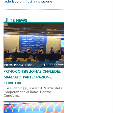
federlavoro
rifiuti
innovazione
ultimeNEWS
|
1 LUGLIO 2026
PRIMO PIANO
SERVIZI, MANUTENZIONI E COSTRUZIONI
SOSTENIBILITÀ ED AM
,
,
PRIMO CONSIGLIO NAZIONALE DEL
MANDATO: PARTECIPAZIONE,
TERRITORI E...
Si è svolto oggi, presso il Palazzo della
Cooperazione di Roma, il primo
Consiglio...