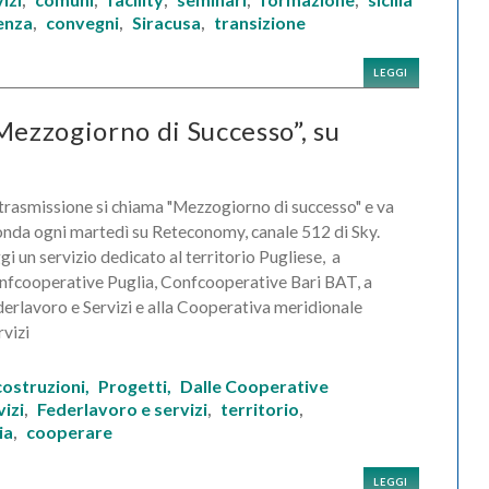
,
,
,
,
,
enza
convegni
Siracusa
transizione
,
,
,
LEGGI
Mezzogiorno di Successo”, su
trasmissione si chiama "Mezzogiorno di successo" e va
onda ogni martedì su Reteconomy, canale 512 di Sky.
i un servizio dedicato al territorio Pugliese, a
fcooperative Puglia, Confcooperative Bari BAT, a
erlavoro e Servizi e alla Cooperativa meridionale
vizi
costruzioni,
Progetti,
Dalle Cooperative
vizi
Federlavoro e servizi
territorio
,
,
,
ia
cooperare
,
LEGGI