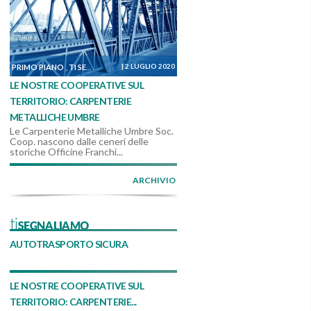
|
2 LUGLIO 2020
PRIMO PIANO
TI SEGNALIAMO
DALLE COOPERATIVE
,
,
LE NOSTRE COOPERATIVE SUL
TERRITORIO: CARPENTERIE
METALLICHE UMBRE
Le Carpenterie Metalliche Umbre Soc.
Coop. nascono dalle ceneri delle
storiche Officine Franchi...
ARCHIVIO
tiSEGNALIAMO
AUTOTRASPORTO SICURA
LE NOSTRE COOPERATIVE SUL
TERRITORIO: CARPENTERIE...