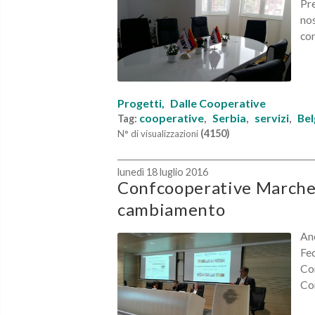
Pre
nos
con
Progetti,
Dalle Cooperative
cooperative
Serbia
servizi
Be
Tag:
,
,
,
(4150)
N° di visualizzazioni
lunedì 18 luglio 2016
Confcooperative Marche, 
cambiamento
Anc
Fed
Con
Con