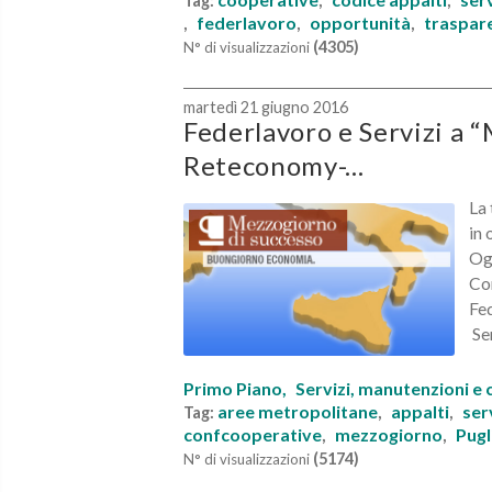
Tag:
,
,
federlavoro
opportunità
traspar
,
,
,
(4305)
N° di visualizzazioni
martedì 21 giugno 2016
Federlavoro e Servizi a “
Reteconomy-...
La 
in 
Ogg
Con
Fed
Ser
Primo Piano,
Servizi, manutenzioni e 
aree metropolitane
appalti
ser
Tag:
,
,
confcooperative
mezzogiorno
Pugl
,
,
(5174)
N° di visualizzazioni