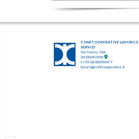
CONFCOOPERATIVE LAVORO E
SERVIZI
Via Torino, 146
00184 ROMA
t +39 06/68000477
lavoro@confcooperative.it