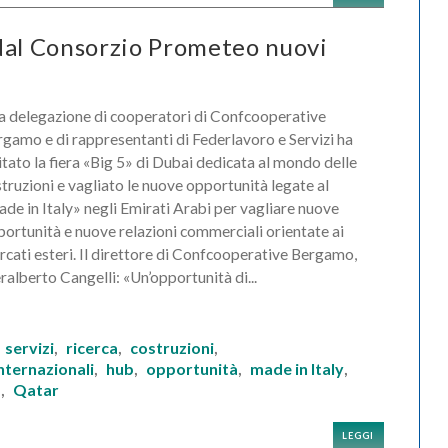
dal Consorzio Prometeo nuovi
 delegazione di cooperatori di Confcooperative
gamo e di rappresentanti di Federlavoro e Servizi ha
itato la fiera «Big 5» di Dubai dedicata al mondo delle
truzioni e vagliato le nuove opportunità legate al
de in Italy» negli Emirati Arabi per vagliare nuove
ortunità e nuove relazioni commerciali orientate ai
cati esteri. Il direttore di Confcooperative Bergamo,
ralberto Cangelli: «Un’opportunità di...
servizi
ricerca
costruzioni
,
,
,
,
nternazionali
hub
opportunità
made in Italy
,
,
,
,
a
Qatar
,
LEGGI