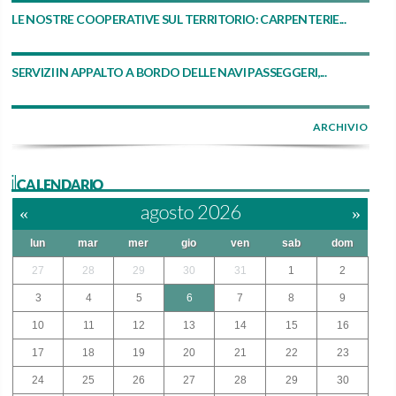
LE NOSTRE COOPERATIVE SUL TERRITORIO: CARPENTERIE...
SERVIZI IN APPALTO A BORDO DELLE NAVI PASSEGGERI,...
ARCHIVIO
ilCALENDARIO
«
agosto 2026
»
lun
mar
mer
gio
ven
sab
dom
27
28
29
30
31
1
2
3
4
5
6
7
8
9
10
11
12
13
14
15
16
17
18
19
20
21
22
23
24
25
26
27
28
29
30