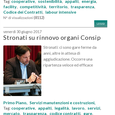
cooperative
sostenibilità
appalti
energia
Tag:
,
,
,
,
facility
competitività
territorio
trasparenza
,
,
,
,
Codice dei Contratti
labour intensive
,
(8112)
N° di visualizzazioni
LEGGI
venerdì 30 giugno 2017
Stronati su rinnovo organi Consip
Stronati: ci sono gare ferme da
anni, altre in attesa di
aggiudicazione. Occorre una
ripartenza veloce ed efficace
Primo Piano,
Servizi manutenzioni e costruzioni,
cooperative
appalti
legalità
lavoro
servizi
Tag:
,
,
,
,
,
mercato
trasparenza
codice contratti
gare
,
,
,
,