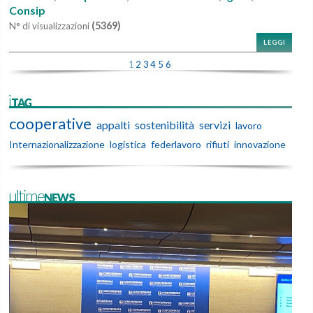
Consip
(5369)
N° di visualizzazioni
LEGGI
1
2
3
4
5
6
iTAG
cooperative
appalti
sostenibilità
servizi
lavoro
Internazionalizzazione
logistica
federlavoro
rifiuti
innovazione
ultimeNEWS