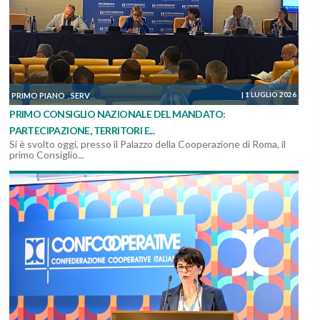
|
1 LUGLIO 2026
PRIMO PIANO
SERVIZI, MANUTENZIONI E COSTRUZIONI
SOSTENIBILITÀ ED AM
,
,
PRIMO CONSIGLIO NAZIONALE DEL MANDATO:
PARTECIPAZIONE, TERRITORI E...
Si è svolto oggi, presso il Palazzo della Cooperazione di Roma, il
primo Consiglio...