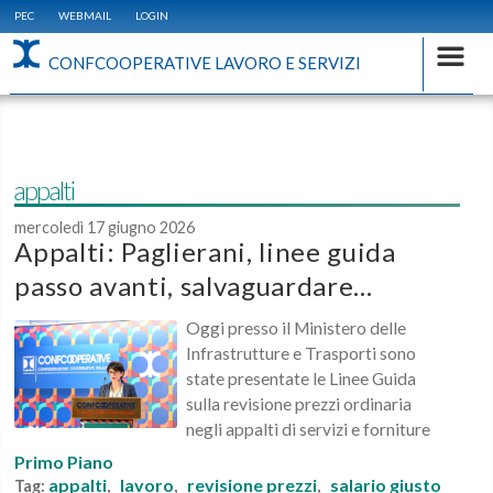
PEC
WEBMAIL
LOGIN
CONFCOOPERATIVE LAVORO E SERVIZI
appalti
mercoledì 17 giugno 2026
Appalti: Paglierani, linee guida
passo avanti, salvaguardare...
Oggi presso il Ministero delle
Infrastrutture e Trasporti sono
state presentate le Linee Guida
sulla revisione prezzi ordinaria
negli appalti di servizi e forniture
Primo Piano
appalti
lavoro
revisione prezzi
salario giusto
Tag:
,
,
,