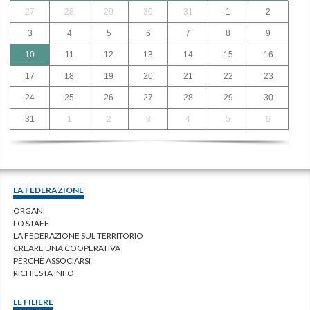
27
28
29
30
31
1
2
3
4
5
6
7
8
9
10
11
12
13
14
15
16
17
18
19
20
21
22
23
24
25
26
27
28
29
30
31
1
2
3
4
5
6
LA FEDERAZIONE
ORGANI
LO STAFF
LA FEDERAZIONE SUL TERRITORIO
CREARE UNA COOPERATIVA
PERCHÈ ASSOCIARSI
RICHIESTA INFO
LE FILIERE