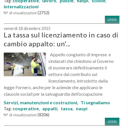
cooperative
lavoro
pulizie
naspi
scuole
Tag:
,
,
,
,
,
internalizzazioni
(2752)
N° di visualizzazioni
LEGGI
venerdì 18 dicembre 2015
La tassa sul licenziamento in caso di
cambio appalto: un'...
Appello congiunto di imprese e
sindacati che chiedono al Governo
di esonerare definitivamente il
settore dal contributo sul
licenziamento, introdotto dalla
legge Fornero, anche per le aziende che applicano le
clausole sociali per la salvaguardia dell’occupazione
Servizi, manutenzioni e costruzioni,
Ti segnaliamo
cooperative
appalti
tassa
naspi
Tag:
,
,
,
(8206)
N° di visualizzazioni
LEGGI