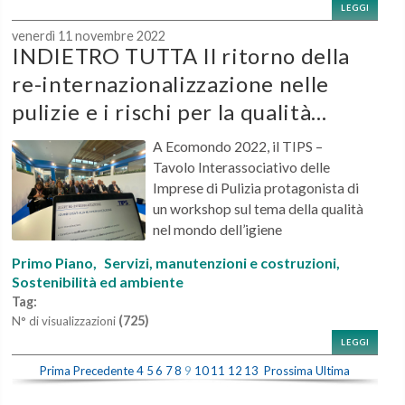
LEGGI
venerdì 11 novembre 2022
INDIETRO TUTTA Il ritorno della
re-internazionalizzazione nelle
pulizie e i rischi per la qualità...
A Ecomondo 2022, il TIPS –
Tavolo Interassociativo delle
Imprese di Pulizia protagonista di
un workshop sul tema della qualità
nel mondo dell’igiene
Primo Piano,
Servizi, manutenzioni e costruzioni,
Sostenibilità ed ambiente
Tag:
(725)
N° di visualizzazioni
LEGGI
Prima
Precedente
4
5
6
7
8
9
10
11
12
13
Prossima
Ultima