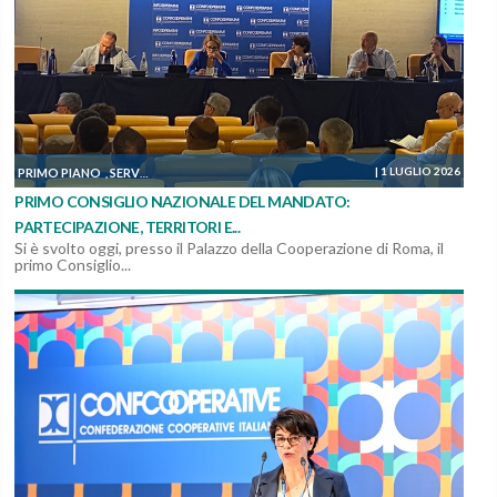
|
1 LUGLIO 2026
PRIMO PIANO
SERVIZI, MANUTENZIONI E COSTRUZIONI
SOSTENIBILITÀ ED AM
,
,
PRIMO CONSIGLIO NAZIONALE DEL MANDATO:
PARTECIPAZIONE, TERRITORI E...
Si è svolto oggi, presso il Palazzo della Cooperazione di Roma, il
primo Consiglio...