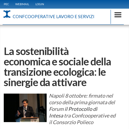
PEC
WEBMAIL
LOGIN
CONFCOOPERATIVE LAVORO E SERVIZI
La sostenibilità
economica e sociale della
transizione ecologica: le
sinergie da attivare
Napoli 8 ottobre: firmato nel
corso della prima giornata del
Forum
il Protocollo di
Intesa
tra Confcooperative ed
il Consorzio Polieco