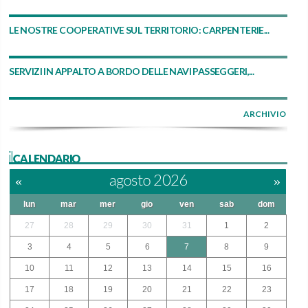
LE NOSTRE COOPERATIVE SUL TERRITORIO: CARPENTERIE...
SERVIZI IN APPALTO A BORDO DELLE NAVI PASSEGGERI,...
ARCHIVIO
ilCALENDARIO
«
agosto 2026
»
lun
mar
mer
gio
ven
sab
dom
27
28
29
30
31
1
2
3
4
5
6
7
8
9
10
11
12
13
14
15
16
17
18
19
20
21
22
23