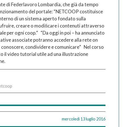
nte di Federlavoro Lombardia, che già da tempo
l funzionamento del portale: “NETCOOP costituisce
’interno di un sistema aperto fondato sulla
fruire, creare o modiﬁcare i contenuti attraverso
nale per ogni coop.” “Da oggi in poi – ha annunciato
erative associate potranno accedere alla rete on
e, conoscere, condividere e comunicare” Nel corso
 il video tutorial utile ad una illustrazione
one.
Netcoop
mercoledì 13 luglio 2016