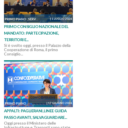
|
1 LUGLIO 2026
PRIMO PIANO
SERVIZI, MANUTENZIONI E COSTRUZIONI
SOSTENIBILITÀ ED AM
,
,
PRIMO CONSIGLIO NAZIONALE DEL
MANDATO: PARTECIPAZIONE,
TERRITORI E...
Si è svolto oggi, presso il Palazzo della
Cooperazione di Roma, il primo
Consiglio...
|
17 GIUGNO 2026
PRIMO PIANO
APPALTI: PAGLIERANI, LINEE GUIDA
PASSO AVANTI, SALVAGUARDARE...
Oggi presso il Ministero delle
Infrastrutture e Trasporti sono state