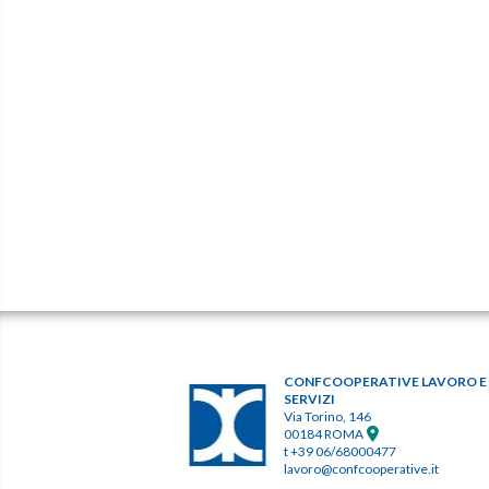
CONFCOOPERATIVE LAVORO E
SERVIZI
Via Torino, 146
00184 ROMA
t +39 06/68000477
lavoro@confcooperative.it