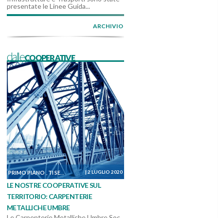
presentate le Linee Guida...
ARCHIVIO
dalleCOOPERATIVE
|
2 LUGLIO 2020
PRIMO PIANO
TI SEGNALIAMO
DALLE COOPERATIVE
,
,
LE NOSTRE COOPERATIVE SUL
TERRITORIO: CARPENTERIE
METALLICHE UMBRE
Le Carpenterie Metalliche Umbre Soc.