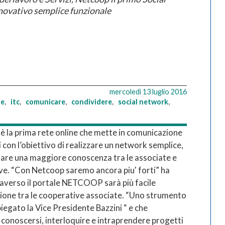
novativo semplice funzionale
mercoledì 13 luglio 2016
ne
,
itc
,
comunicare
,
condividere
,
social network
,
la prima rete online che mette in comunicazione
 con l’obiettivo di realizzare un network semplice,
olare una maggiore conoscenza tra le associate e
ve. “Con Netcoop saremo ancora piu' forti” ha
raverso il portale NETCOOP sarà più facile
azione tra le cooperative associate. “Uno strumento
egato la Vice Presidente Bazzini “ e che
 conoscersi, interloquire e intraprendere progetti