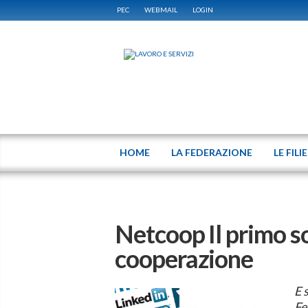
PEC
WEBMAIL
LOGIN
HOME
LA FEDERAZIONE
LE FILI
Netcoop Il primo so
cooperazione
E 
Fe