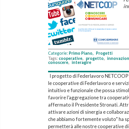
in
Categorie:
Primo Piano
,
Progetti
Tags:
cooperative
,
progetto
,
innovazio
conoscere
,
interagire
l progetto di Federlavoro NETCOOP è 
le cooperative di Federlavoro e servizi
intuitivo e funzionale che possa stim
favorire l’aggregazione tra cooperati
affermato il Presidente Stronati. Att
attivare azioni di sinergia e collabor
che abbiamo fortemente voluto” ha spi
permetterà alle nostre cooperative di