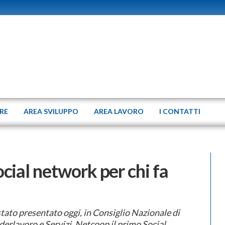
ERE
AREA SVILUPPO
AREA LAVORO
I CONTATTI
cial network per chi fa
stato presentato oggi, in Consiglio Nazionale di
derlavoro e Servizi, Netcoop il primo Social