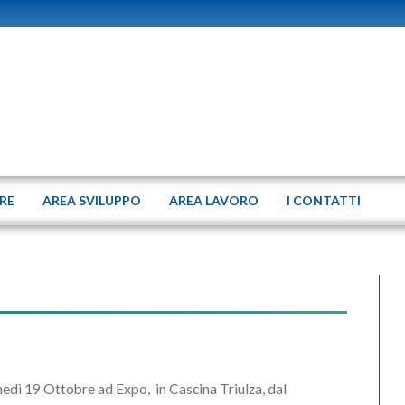
ERE
AREA SVILUPPO
AREA LAVORO
I CONTATTI
edì 19 Ottobre ad Expo, in Cascina Triulza, dal