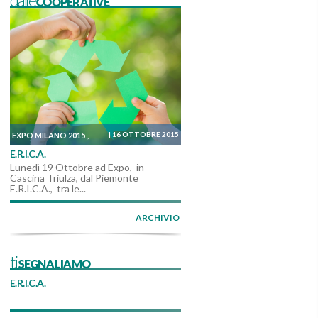
dalleCOOPERATIVE
|
16 OTTOBRE 2015
EXPO MILANO 2015
IN AGENDA
DALLE COOPERATIVE
,
,
E.R.I.C.A.
Lunedì 19 Ottobre ad Expo, in
Cascina Triulza, dal Piemonte
E.R.I.C.A., tra le...
ARCHIVIO
tiSEGNALIAMO
E.R.I.C.A.