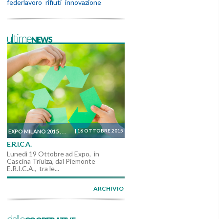
federlavoro
rifiuti
innovazione
ultimeNEWS
|
16 OTTOBRE 2015
EXPO MILANO 2015
IN AGENDA
DALLE COOPERATIVE
,
,
E.R.I.C.A.
Lunedì 19 Ottobre ad Expo, in
Cascina Triulza, dal Piemonte
E.R.I.C.A., tra le...
ARCHIVIO