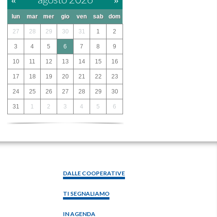
«
agosto 2026
»
lun
mar
mer
gio
ven
sab
dom
27
28
29
30
31
1
2
3
4
5
6
7
8
9
10
11
12
13
14
15
16
17
18
19
20
21
22
23
24
25
26
27
28
29
30
31
1
2
3
4
5
6
DALLE COOPERATIVE
TI SEGNALIAMO
IN AGENDA