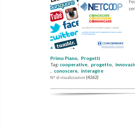
Fed
sem
Primo Piano,
Progetti
cooperative
progetto
innovaz
Tag:
,
,
conoscere
interagire
,
,
(4262)
N° di visualizzazioni