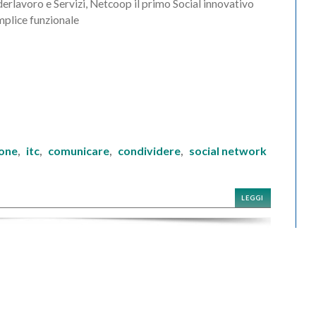
erlavoro e Servizi, Netcoop il primo Social innovativo
plice funzionale
ione
itc
comunicare
condividere
social network
,
,
,
,
LEGGI