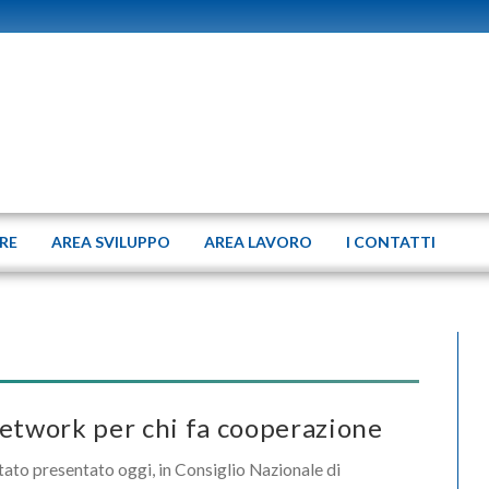
ERE
AREA SVILUPPO
AREA LAVORO
I CONTATTI
network per chi fa cooperazione
tato presentato oggi, in Consiglio Nazionale di