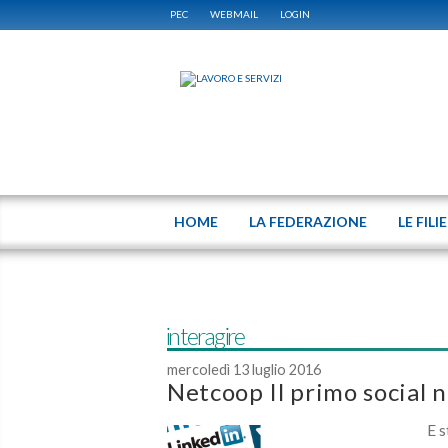
PEC
WEBMAIL
LOGIN
HOME
LA FEDERAZIONE
LE FILI
interagire
mercoledì 13 luglio 2016
Netcoop Il primo social 
E s