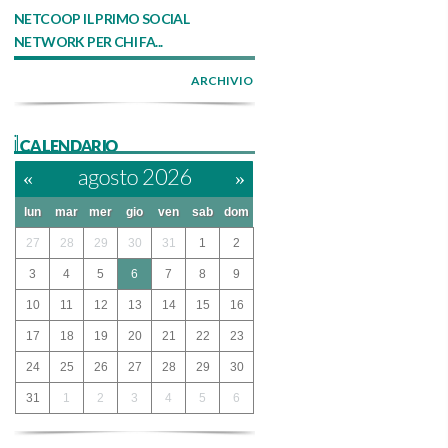
NETCOOP IL PRIMO SOCIAL
NETWORK PER CHI FA...
ARCHIVIO
ilCALENDARIO
«
agosto 2026
»
lun
mar
mer
gio
ven
sab
dom
27
28
29
30
31
1
2
3
4
5
6
7
8
9
10
11
12
13
14
15
16
17
18
19
20
21
22
23
24
25
26
27
28
29
30
31
1
2
3
4
5
6