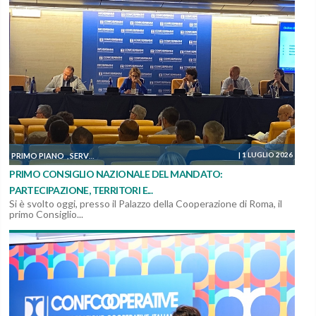
|
1 LUGLIO 2026
PRIMO PIANO
SERVIZI, MANUTENZIONI E COSTRUZIONI
SOSTENIBILITÀ ED AM
,
,
PRIMO CONSIGLIO NAZIONALE DEL MANDATO:
PARTECIPAZIONE, TERRITORI E...
Si è svolto oggi, presso il Palazzo della Cooperazione di Roma, il
primo Consiglio...