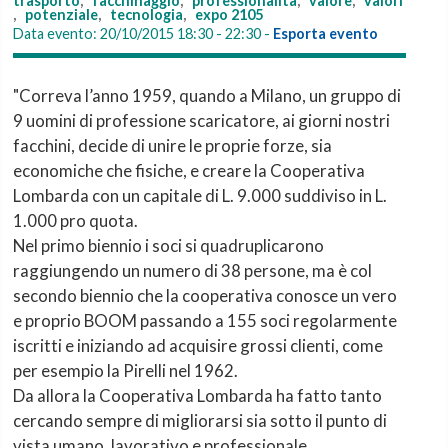
trasporto
,
facchinaggio
,
professionalità
,
valore
,
valori
,
potenziale
,
tecnologia
,
expo 2105
Data evento:
20/10/2015 18:30 - 22:30
-
Esporta evento
"Correva l’anno 1959, quando a Milano, un gruppo di
9 uomini di professione scaricatore, ai giorni nostri
facchini, decide di unire le proprie forze, sia
economiche che fisiche, e creare la Cooperativa
Lombarda con un capitale di L. 9.000 suddiviso in L.
1.000 pro quota.
Nel primo biennio i soci si quadruplicarono
raggiungendo un numero di 38 persone, ma è col
secondo biennio che la cooperativa conosce un vero
e proprio BOOM passando a 155 soci regolarmente
iscritti e iniziando ad acquisire grossi clienti, come
per esempio la Pirelli nel 1962.
Da allora la Cooperativa Lombarda ha fatto tanto
cercando sempre di migliorarsi sia sotto il punto di
vista umano, lavorativo e professionale.