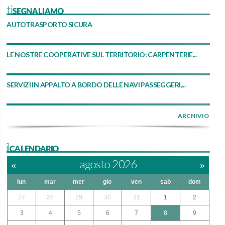
tiSEGNALIAMO
AUTOTRASPORTO SICURA
LE NOSTRE COOPERATIVE SUL TERRITORIO: CARPENTERIE...
SERVIZI IN APPALTO A BORDO DELLE NAVI PASSEGGERI,...
ARCHIVIO
ilCALENDARIO
«
agosto 2026
»
lun
mar
mer
gio
ven
sab
dom
27
28
29
30
31
1
2
3
4
5
6
7
8
9