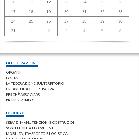
10
11
12
13
14
15
16
17
18
19
20
21
22
23
24
25
26
27
28
29
30
31
1
2
3
4
5
6
LA FEDERAZIONE
ORGANI
LO STAFF
LA FEDERAZIONE SUL TERRITORIO
CREARE UNA COOPERATIVA
PERCHÈ ASSOCIARSI
RICHIESTA INFO
LE FILIERE
SERVIZI, MANUTENZIONI E COSTRUZIONI
SOSTENIBILITÀ ED AMBIENTE
MOBILITÀ, TRASPORTO E LOGISTICA