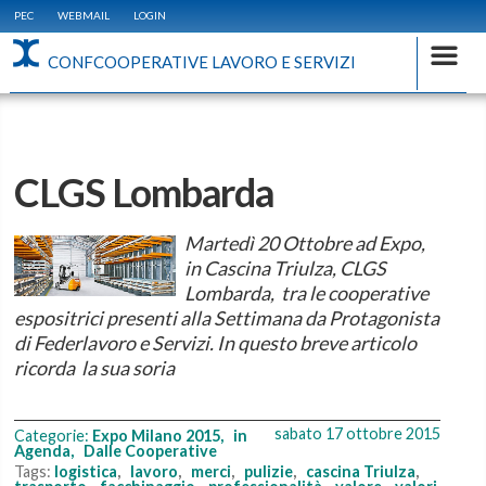
PEC
WEBMAIL
LOGIN
CONFCOOPERATIVE LAVORO E SERVIZI
CLGS Lombarda
Martedì 20 Ottobre ad Expo,
in Cascina Triulza, CLGS
Lombarda, tra le cooperative
espositrici presenti alla Settimana da Protagonista
di Federlavoro e Servizi. In questo breve articolo
ricorda la sua soria
sabato 17 ottobre 2015
Categorie:
Expo Milano 2015
,
in
Agenda
,
Dalle Cooperative
Tags:
logistica
,
lavoro
,
merci
,
pulizie
,
cascina Triulza
,