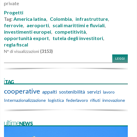
private
Progetti
America latina
Colombia
infrastrutture
Tag:
,
,
,
ferrovie
aeroporti
scali marittimi e fluviali
,
,
,
investimenti europei
competitività
,
,
opportunità export
tutela degli investitori
,
,
regla fiscal
(3153)
N° di visualizzazioni
LEGGI
iTAG
cooperative
appalti
sostenibilità
servizi
lavoro
Internazionalizzazione
logistica
federlavoro
rifiuti
innovazione
ultimeNEWS