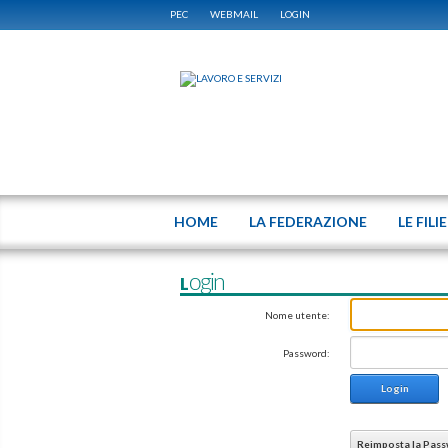
PEC
WEBMAIL
LOGIN
HOME
LA FEDERAZIONE
LE FILI
Login
Nome utente:
Password:
Login
Reimposta la Pas