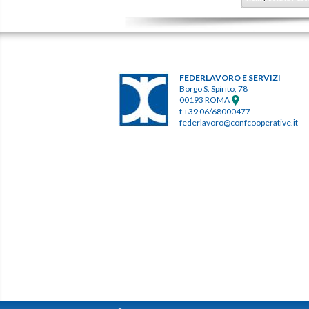
FEDERLAVORO E SERVIZI
Borgo S. Spirito, 78
00193 ROMA
t +39 06/68000477
federlavoro@confcooperative.it