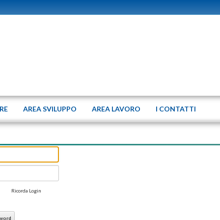
ERE
AREA SVILUPPO
AREA LAVORO
I CONTATTI
Ricorda Login
sword